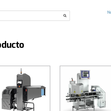
N
oducto